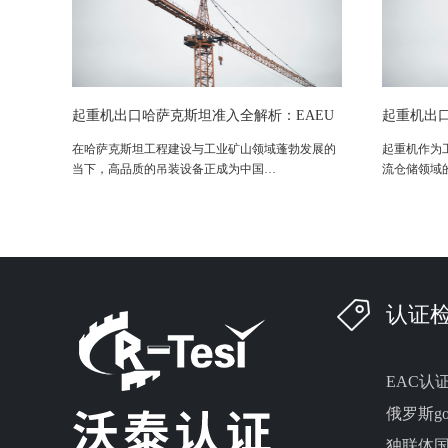
起重机出口哈萨克斯坦准入全解析：EAEU
起重机出
合规要求与办理流程科普
TR CU 0
在哈萨克斯坦工程建设与工业矿山领域蓬勃发展的
起重机作为
当下，高品质的吊装设备正成为中国…
流仓储领域
认证
EAC认
俄罗斯go
独联体国家