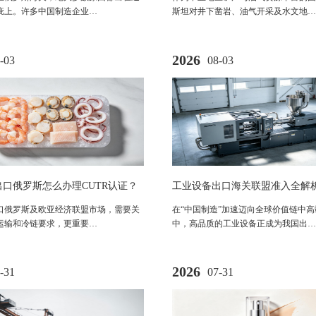
疵上。许多中国制造企业…
斯坦对井下凿岩、油气开采及水文地…
2026
-03
08-03
口俄罗斯怎么办理CUTR认证？
工业设备出口海关联盟准入全解析：
AC认证法规与流程解析
010/2011法规与EAC认证办理指
口俄罗斯及欧亚经济联盟市场，需要关
在“中国制造”加速迈向全球价值链中
运输和冷链要求，更重要…
中，高品质的工业设备正成为我国出…
2026
-31
07-31