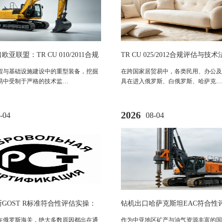
亚联盟：TR CU 010/2011合规
TR CU 025/2012合规评估与
程机械技术法规全解析
程与基础设施建设中的重型装备，挖掘
在跨国家居贸易中，各类民用、办公及
易中受制于严格的技术监…
具在进入俄罗斯、白俄罗斯、哈萨克…
2026
-04
08-04
GOST R标准符合性评估实操：
钻机出口哈萨克斯坦EAC符合性
、流程与避坑指南
南：TR CU法规解析与准入路径
在俄罗斯海关，绝大多数原因都出在通
作为中亚地区矿产与油气资源丰富的国