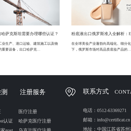
口哈萨克斯坦需要办理哪些认证？
粉底液出口俄罗斯准入全解析：E
10/2011法规解析
安全规范与合规路径
工业生产、港口运输、建筑施工以及物
在全球美妆产业蓬勃向高端化、细分化
的重要设备，出口哈萨克…
下，俄罗斯市场对高品质底妆产品的…
联系方式
检测
注册服务
CONT
电话：0512-63369271
证
医疗注册
邮箱：info@certificat.cn
st认证
哈萨克医疗注册
地址：中国江苏省苏州
gost
乌克兰医疗注册