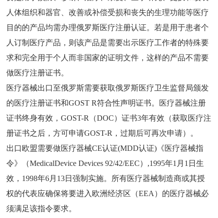
人体组织和器官、改善或补偿受损和丧失的生理功能等医疗
目的的产品均需办理俄罗斯医疗注册认证。若是用于患者个
人订制医疗产品，则该产品是需要出示医疗工作者的特殊要
求和完全用于个人而非国家的证明文件，这样的产品不需要
做医疗注册证书。
医疗器械出口至俄罗斯需要获取俄罗斯医疗卫生监督局颁发
的医疗注册证书和
GOST R
符合性声明证书。医疗器械注册
证书终身有效，
GOST-R
（
DOC
）证书
3
年有效（获取医疗注
册证书之后，方可申请
GOST-R
，过期后可再次申请）。
出口欧盟需要做医疗器械
CE
认证
(MDD
认证
)
《医疗器械指
令》（
MedicalDevice Devices 92/42/EEC
）
,1995
年
1
月
1
日生
效，
1998
年
6
月
13
日强制实施。所有医疗器械制造商或其授
权的代表应确保将要进入欧洲经济区（
EEA
）的医疗器械必
须满足该指令要求。