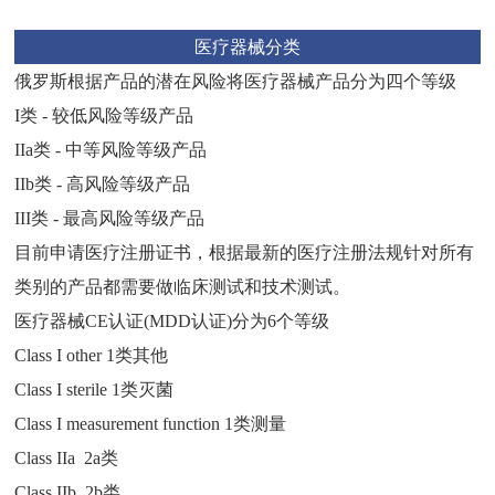
医疗器械分类
俄罗斯根据产品的潜在风险将医疗器械产品分为四个等级
I
类
-
较低风险等级产品
IIa
类
-
中等风险等级产品
IIb
类
-
高风险等级产品
III
类
-
最高风险等级产品
目前申请医疗注册证书，根据最新的医疗注册法规针对所有
类别的产品都需要做临床测试和技术测试。
医疗器械
CE
认证
(MDD
认证
)
分为
6
个等级
Class I other 1
类其他
Class I sterile 1
类灭菌
Class I measurement function 1
类测量
Class IIa 2a
类
Class IIb 2b
类