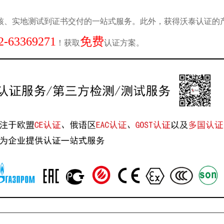
核、实地测试到证书交付的一站式服务。此外，获得沃泰认证的产品
2-63369271
免费
！获取
认证方案。