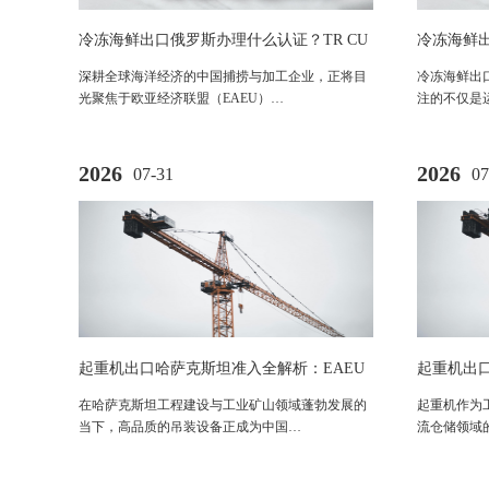
冷冻海鲜出口俄罗斯办理什么认证？TR CU
冷冻海鲜出
040/2016法规与EAC准入全解析
鱼类产品E
深耕全球海洋经济的中国捕捞与加工企业，正将目
冷冻海鲜出
光聚焦于欧亚经济联盟（EAEU）…
注的不仅是
2026
2026
07-31
07
起重机出口哈萨克斯坦准入全解析：EAEU
起重机出
合规要求与办理流程科普
TR CU 0
在哈萨克斯坦工程建设与工业矿山领域蓬勃发展的
起重机作为
当下，高品质的吊装设备正成为中国…
流仓储领域