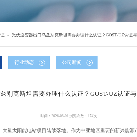
认证
-
光伏逆变器出口乌兹别克斯坦需要办理什么认证？GOST-UZ认证
行业动态
公司新闻
兹别克斯坦需要办理什么认证？GOST-UZ认证
时间：2026-06-01 浏览次数：174次
，大量太阳能电站项目陆续落地。作为中亚地区重要的新兴能源