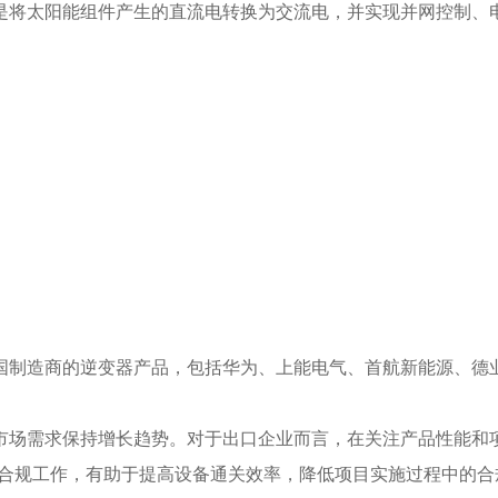
是将太阳能组件产生的直流电转换为交流电，并实现并网控制、
国制造商的逆变器产品，包括华为、上能电气、首航新能源、德
市场需求保持增长趋势。对于出口企业而言，在关注产品性能和
相关合规工作，有助于提高设备通关效率，降低项目实施过程中的