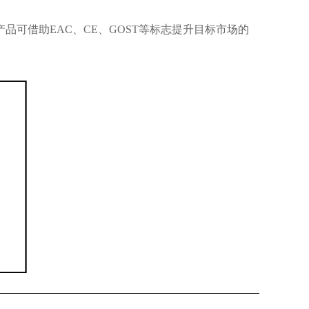
可借助EAC、CE、GOST等标志提升目标市场的