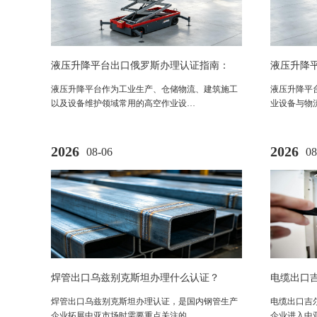
液压升降平台出口俄罗斯办理认证指南：
液压升降
EAC认证与机械安全法规要求解析
EAC 认
液压升降平台作为工业生产、仓储物流、建筑施工
液压升降平
以及设备维护领域常用的高空作业设…
业设备与物
2026
2026
08-06
08
焊管出口乌兹别克斯坦办理什么认证？
电缆出口
GOST-UZ认证法规及申请流程解析
认证法规
焊管出口乌兹别克斯坦办理认证，是国内钢管生产
电缆出口吉
企业拓展中亚市场时需要重点关注的…
企业进入中