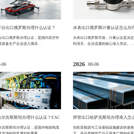
平台出口俄罗斯办理什么认证？
水表出口俄罗斯计量认证怎么办
证法规及合规流程全解析
据与办理流程全解析
台出口俄罗斯办理认证，是国内高空作
水表出口俄罗斯市场，计量认证是决定
流装备生产企业进入俄语…
利清关、合法流通的核心准入凭证。…
2026
-06
08-06
吉尔吉斯斯坦办理什么认证？EAC
焊管出口哈萨克斯坦办理准入怎
、流程及市场准入要求解析
尔吉斯斯坦办理认证，是国内电线电缆
在欧亚能源与工业基础设施建设快速推
亚市场时经常遇到的重要…
下，高品质钢管产品正迎来广阔的中亚