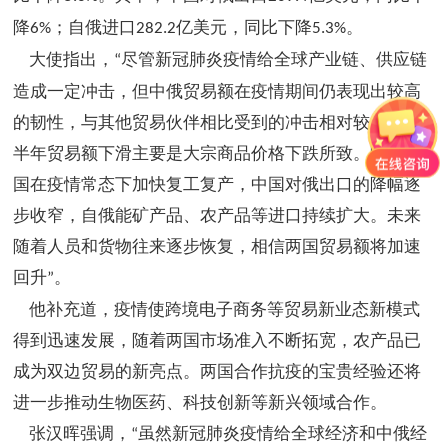
降
；自俄进口
亿美元，同比下降
。
6%
282.2
5.3%
大使指出，
尽管新冠肺炎疫情给全球产业链、供应链
“
造成一定冲击，但中俄贸易额在疫情期间仍表现出较高
的韧性，与其他贸易伙伴相比受到的冲击相对较小，上
半年贸易额下滑主要是大宗商品价格下跌所致。随着两
国在疫情常态下加快复工复产，中国对俄出口的降幅逐
步收窄，自俄能矿产品、农产品等进口持续扩大。未来
随着人员和货物往来逐步恢复，相信两国贸易额将加速
回升
。
”
他补充道，疫情使跨境电子商务等贸易新业态新模式
得到迅速发展，随着两国市场准入不断拓宽，农产品已
成为双边贸易的新亮点。两国合作抗疫的宝贵经验还将
进一步推动生物医药、科技创新等新兴领域合作。
张汉晖强调，
虽然新冠肺炎疫情给全球经济和中俄经
“