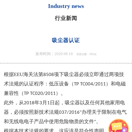
Industry news
行业新闻
吸尘器认证
发布时间：2020.08.19
浏览次数：980次
根据
EEU
海关法第
项下吸尘器必须立即通过两项技
8508
术法规的认证程序：低压设备（
）和电磁
TP TC004/2011
兼容性（
）。
TP TC020/2011
此外，从
年
月
日起，吸尘器以及任何其他家用电
2018
3
1
器，必须按照新技术法规
办理关于限制在电气
037/2016"
和无线电电子产品中使用危险物质的文件
。
"
根据本技术法规的要求，这应该是符合性声明，但可以