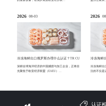
的重要设备，在俄罗斯及欧亚经济联…
盖办公家具
2026
2026
08-03
08
冷冻海鲜出口俄罗斯办理什么认证？TR CU
冷冻海鲜出
040/2016法规与EAC准入全解析
鱼类产品E
深耕全球海洋经济的中国捕捞与加工企业，正将目
冷冻海鲜出
光聚焦于欧亚经济联盟（EAEU）…
注的不仅是
认证