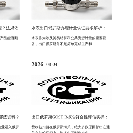
理？法规依
水表出口俄罗斯办理计量认证要求解析：
PAC认证法规与市场准入指南
产品能否顺
水表作为涉及贸易结算和公共资源计量的重要设
备，出口俄罗斯并不是简单完成生产和…
2026
08-04
要哪些资料？
出口俄罗斯GOST R标准符合性评估实操：
解析
法律依据、流程与避坑指南
企业进入俄罗
货物被扣留在俄罗斯海关，绝大多数原因都出在通