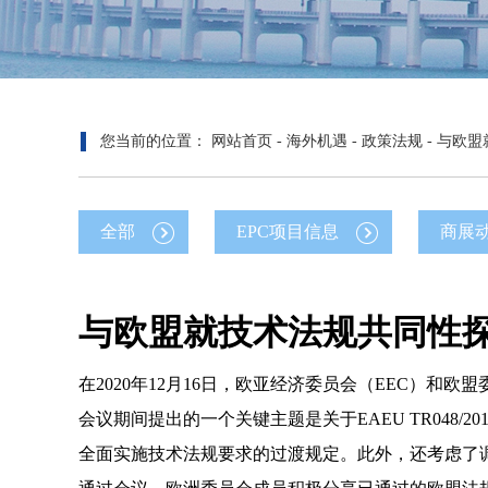
您当前的位置：
网站首页
-
海外机遇
-
政策法规
-
与欧盟
全部
EPC项目信息
商展
与欧盟就技术法规共同性
在
2020
年
12
月
16
日，欧亚经济委员会（
EEC
）和欧盟
会议期间提出的一个关键主题是关于
EAEU TR048/201
全面实施技术法规要求的过渡规定。此外，还考虑了