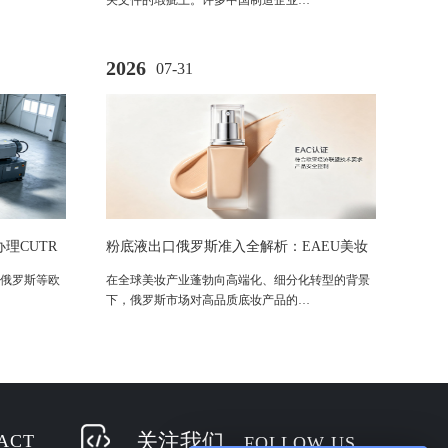
关文件的瑕疵上。许多中国制造企业…
2026
07-31
理CUTR
粉底液出口俄罗斯准入全解析：EAEU美妆
安全规范与合规路径
俄罗斯等欧
在全球美妆产业蓬勃向高端化、细分化转型的背景
下，俄罗斯市场对高品质底妆产品的…
关注我们
ACT
FOLLOW US