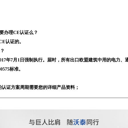
要办理
C
E
认证么？
C
E
认证的。
证？
017
年
7
月
1
日强制执行。届时，所有出口欧盟建筑中用的电力、
0575
标准。
的认证方案周期需要您的详细产品资料；