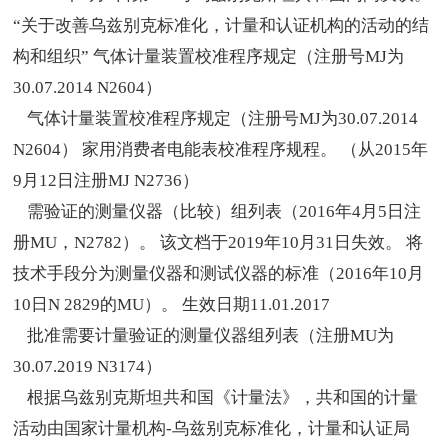
“关于改善乌兹别克标准化，计量和认证机构的活动的结
构和组织” 气体计量装置校准程序规定（注册号
MJ
为
30.07.2014 N2604
）
气体计量装置校准程序规定（注册号
MJ
为
30.07.2014
N2604
） 家用消费者电能表校准程序规程。 （从
2015
年
9
月
12
日注册
MJ N2736
）
需验证的测量仪器（比较）组列表（
2016
年
4
月
5
日注
册
MU
，
N2782
）。 该文档于
2019
年
10
月
31
日失效。 将
技术手段分为测量仪器和测试仪器的标准（
2016
年
10
月
10
日
N 2829
的
MU
）。 生效日期
11.01.2017
批准需要计量验证的测量仪器组列表（注册
MU
为
30.07.2019 N3174
）
根据乌兹别克斯坦共和国《计量法》，共和国的计量
活动由国家计量机构
-
乌兹别克标准化，计量和认证局