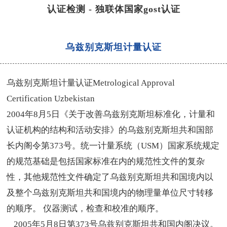
认证检测
-
独联体国家gost认证
乌兹别克斯坦计量认证
乌兹别克斯坦计量认证
Metrological Approval
Certification Uzbekistan
2004
年
8
月
5
日《关于改善乌兹别克斯坦标准化，计量和
认证机构的结构和活动安排》的乌兹别克斯坦共和国部
长内阁令第
373
号。统一计量系统（
USM
）国家系统规定
的规范基础是包括国家标准在内的规范性文件的复杂
性，其他规范性文件确定了乌兹别克斯坦共和国境内以
及整个乌兹别克斯坦共和国境内的物理量单位尺寸转移
的顺序。 仪器测试，检查和校准的顺序。
2005
年
5
月
8
日第
373
号乌兹别克斯坦共和国内阁决议。