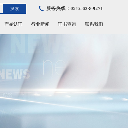
服务热线：0512-63369271
搜索
产品认证
行业新闻
证书查询
联系我们