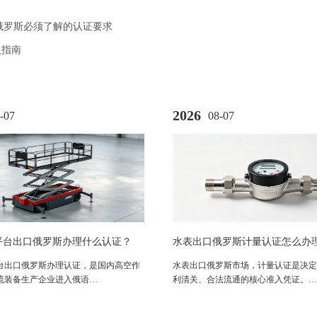
口俄罗斯必须了解的认证要求
入指南
2026
-07
08-07
平台出口俄罗斯办理什么认证？
水表出口俄罗斯计量认证怎么办
证法规及合规流程全解析
据与办理流程全解析
台出口俄罗斯办理认证，是国内高空作
水表出口俄罗斯市场，计量认证是决定
流装备生产企业进入俄语…
利清关、合法流通的核心准入凭证。…