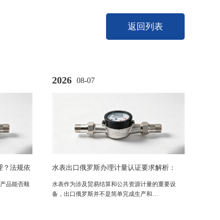
返回列表
2026
08-07
理？法规依
水表出口俄罗斯办理计量认证要求解析：
PAC认证法规与市场准入指南
产品能否顺
水表作为涉及贸易结算和公共资源计量的重要设
备，出口俄罗斯并不是简单完成生产和…