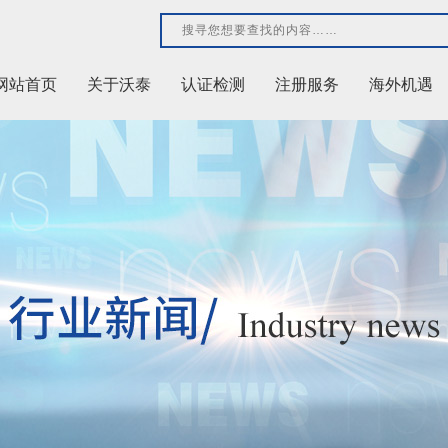
网站首页
关于沃泰
认证检测
注册服务
海外机遇