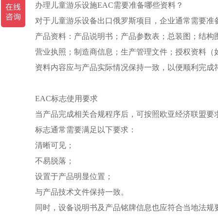
办理儿童游乐设施EAC
需要准备哪些资料？
对于儿童游乐设备出口俄罗斯项目，企业通常需要准
产品资料：产品说明书；产品参数表；总装图；结构
营业执照；制造商信息；生产管理文件；授权资料（
资料内容应与产品实际情况保持一致，以便顺利完成
EAC标志使用要求
当产品完成相关合规程序后，可按照欧亚经济联盟要求
标志通常需要满足以下要求：
清晰可见；
不易脱落；
设置于产品明显位置；
与产品技术文件保持一致。
同时，设备说明书及产品铭牌信息也应符合当地法规