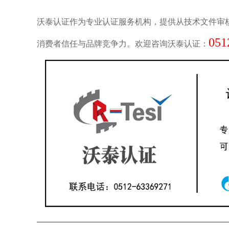
沃泰认证作为
专业认证服务机构
，提供从技术文件审
051
消费者信任与品牌竞争力。欢迎咨询沃泰认证：