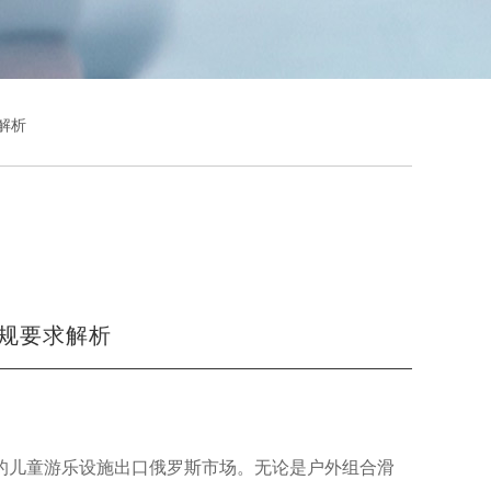
解析
规要求解析
的儿童游乐设施出口俄罗斯市场。无论是户外组合滑