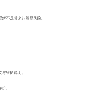
理解不足带来的贸易风险。
装与维护说明。
评价。