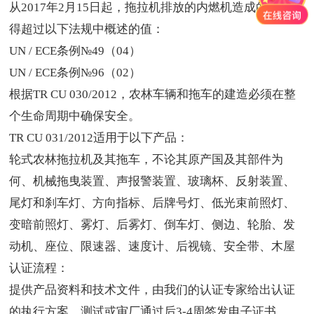
从
2017年2月15日起，拖拉机排放的内燃机造成的污染不
得超过以下法规中概述的值：
UN / ECE条例№49（04）
UN / ECE条例№96（02）
根据
TR CU 030/2012，农林车辆和拖车的建造必须在整
个生命周期中确保安全。
TR CU 031/2012适用于以下产品：
轮式农林拖拉机及其拖车，不论其原产国及其部件为
何、机械拖曳装置、声报警装置、玻璃杯、反射装置、
尾灯和刹车灯、方向指标、后牌号灯、低光束前照灯、
变暗前照灯、雾灯、后雾灯、倒车灯、侧边、轮胎、发
动机、座位、限速器、速度计、后视镜、安全带、木屋
认证流程：
提供产品资料和技术文件，由我们的认证专家给出认证
的执行方案，测试或审厂通过后
3-4周签发电子证书。