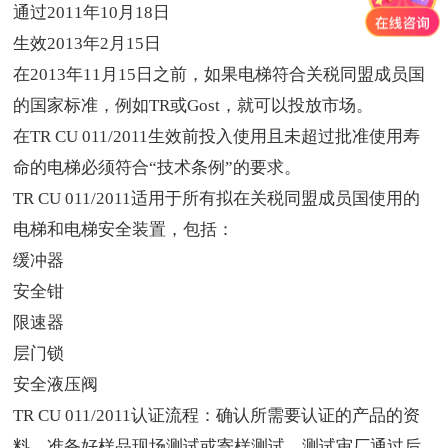
通过
2011
年
10
月
18
日
生效
2013
年
2
月
15
日
在
2013
年
11
月
15
日之前，如果电梯符合关税同盟成员国
的国家标准，例如
TR
或
Gost
，就可以投放市场。
在
TR CU 011/2011
生效前投入使用且未超过批准使用寿
命的电梯必须符合“技术条例”的要求。
TR CU 011/2011
适用于所有拟在关税同盟成员国使用的
电梯和电梯安全装置，包括：
缓冲器
安全钳
限速器
层门锁
安全液压阀
TR CU 011/2011
认证流程：确认所需要认证的产品的资
料、准备好样品现场测试或寄样测试、测试审厂通过后