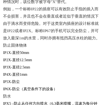
种情况时，该位数字被字母
"X"
替代。
例如，一个标称
IP22
的
插座
可以有效防止手指的插入而
不会损害，并且也不会在垂直或者近似于垂直的情况下
由于滴水而变得危险。对于这类室内插座的设计标准就
是
IP22
或者
IP2X
。标称
IP67
的手机可以完全防尘，并可
放入最深
1m
的水里，同时亦拥有抵挡高压水柱的能力。
防止固体物体
IP1X-
直径
50mm
IP2X-
直径
12.5mm
IP3X-
直径
2.5mm
IP4X-
直径
1mm
IP5X-
防尘
IP6X-
防尘（真空条件下的设备）
防水
IPX5 –
防止从任何方向喷水（
6.3
毫米喷嘴，流速为每分钟