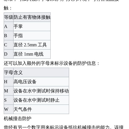
触：
等级
防止有害物体接触
A
手掌
B
手指
C
直径
2.5mm
工具
D
直径
1mm
电线
还可以加入额外的字母来标示设备的防护信息：
字母
含义
H
高电压设备
M
设备在水中测试时保持移动
S
设备在水中测试时静止
W
天气条件
机械撞击防护
曾经有另一个数字用来标示设备抵抗机械撞击的能力。该撞