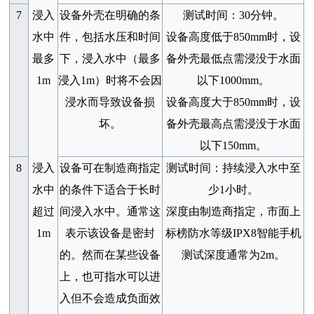
7
浸入
设备外壳在明确的条
测试时间：
30
分钟。
水中
件，包括水压和时间
设备高度低于
850mm
时，设
最多
下，浸入水中（最多
备外壳最低点需浸没于水面
1m
浸入
1m
）时将不会因
以下
1000mm
。
浸水而导致设备损
设备高度大于
850mm
时，设
坏。
备外壳最高点需浸没于水面
以下
150mm
。
8
浸入
设备可在制造商指定
测试时间：持续浸入水中至
水中
的条件下适合于长时
少
1
小时。
超过
间浸入水中。通常这
深度由制造商指定，市面上
1m
表示该设备是密封
标榜防水等级
IPX8
智能手机
的。然而在某些设备
测试深度通常为
2m
。
上，也可指水可以进
入但不会造成负面效