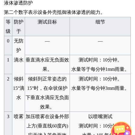
液体渗透防护
第二个数字表示设备外壳抵御液体渗透的能力。
等
防护
测试目标
细节
级
于
0
无防
—
—
护
1
滴水
垂直滴水应无负面效
测试时间：
10
分钟。
果。
水量等于每分钟
1mm
雨量。
2
倾斜
倾斜到正常姿态的
测试时间：
10
分钟。
15°
滴
15°
时，在伞状保护
水量等于每分钟
3mm
雨量。
水
下垂直水滴应无负面
效果。
3
喷雾
加压喷雾在设备外部
以喷嘴测试
上方
(
垂直线
60
度内
)
测试时间：
10
分钟。