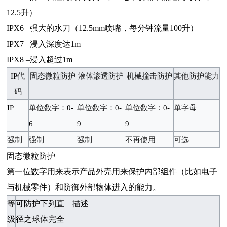
12.5
升）
IPX6 –
强大的水刀（
12.5mm
喷嘴，每分钟流量
100
升）
IPX7 –
浸入深度达
1m
IPX8 –
浸入超过
1m
IP
代
固态微粒防护
液体渗透防护
机械撞击防护
其他防护能力
码
IP
单位数字：
0-
单位数字：
0-
单位数字：
0-
单字母
6
9
9
强制
强制
强制
不再使用
可选
固态微粒防护
第一位数字用来表示产品外壳用来保护内部组件（比如电子
与机械零件）和防御外部物体进入的能力。
等
可防护下列直
描述
级
径之球体完全