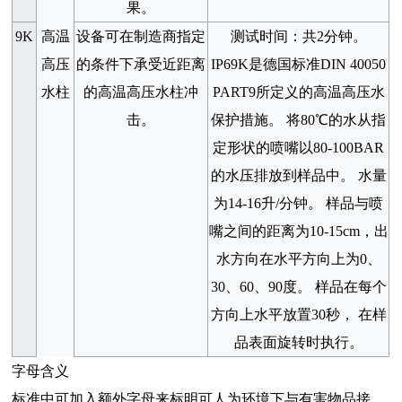
果。
9K
高温
设备可在制造商指定
测试时间：共
2
分钟。
高压
的条件下承受近距离
IP69K
是德国标准
DIN 40050
水柱
的高温高压水柱冲
PART9
所定义的高温高压水
击。
保护措施。 将
80℃
的水从指
定形状的喷嘴以
80-100BAR
的水压排放到样品中。 水量
为
14-16
升
/
分钟。 样品与喷
嘴之间的距离为
10-15cm
，出
水方向在水平方向上为
0
、
30
、
60
、
90
度。 样品在每个
方向上水平放置
30
秒， 在样
品表面旋转时执行。
字母
含义
标准中可加入额外字母来标明可人为环境下与有害物品接