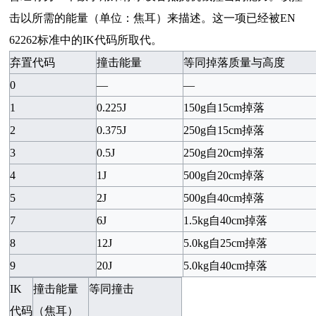
击以所需的能量（单位：
焦耳
）来描述。这一项已经被
EN
62262
标准中的
IK
代码
所取代。
弃置代码
撞击能量
等同掉落质量与高度
0
—
—
1
0.225J
150g
自
15cm
掉落
2
0.375J
250g
自
15cm
掉落
3
0.5J
250g
自
20cm
掉落
4
1J
500g
自
20cm
掉落
5
2J
500g
自
40cm
掉落
7
6J
1.5kg
自
40cm
掉落
8
12J
5.0kg
自
25cm
掉落
9
20J
5.0kg
自
40cm
掉落
IK
撞击能量
等同撞击
代码
（
焦耳
）