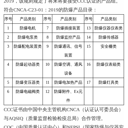
2019
，该规则规定了将来将要接受
CCC
认证的产品组。
符合
CNCA-C23-01
：
2019
的防爆产品目录：
序号
产品类别
序号
产品类别
序号
产品类别
1
防爆电机
7
防爆插接装置
13
防爆仪器仪表类
2
防爆电泵类
8
防爆监控产品
14
防爆传感器
3
防爆配电装置类
9
防爆通讯、信号
15
安全栅类
装置
4
防爆起动器类
10
防爆空调、通风
16
防爆仪表箱类
设备
5
防爆变压器类
11
防爆电加热产品
17
防爆灯具类
6
防爆电磁阀类
12
防爆附件、
Ex
元
件
CCC证书由中国中央主管机构
CNCA
（认证认可委员会）
与
AQSIQ
（质量监督检验检疫总局）合作管理。
CQC
（中国质量认证中心）和
NEPSI
（国家防爆与仪器安