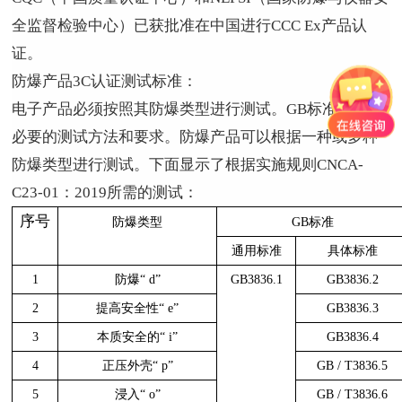
全监督检验中心）已获批准在中国进行
CCC Ex
产品认
证。
防爆产品
3C
认证测试标准：
电子产品必须按照其防爆类型进行测试。
GB
标准规定了
必要的测试方法和要求。防爆产品可以根据一种或多种
防爆类型进行测试。下面显示了根据实施规则
CNCA-
C23-01
：
2019
所需的测试：
序号
防爆类型
GB
标准
通用标准
具体标准
1
防爆
“ d”
GB3836.1
GB3836.2
2
提高安全性
“ e”
GB3836.3
3
本质安全的
“ i”
GB3836.4
4
正压外壳
“ p”
GB / T3836.5
5
浸入
“ o”
GB / T3836.6