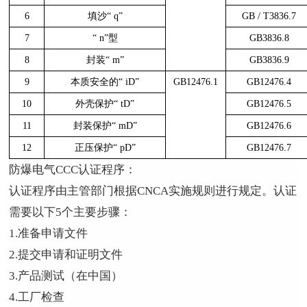
6
填沙
“ q”
GB / T3836.7
7
“ n”
型
GB3836.8
8
封装
“ m”
GB3836.9
9
本质安全的
“ iD”
GB12476.1
GB12476.4
10
外壳保护
“ tD”
GB12476.5
11
封装保护
“ mD”
GB12476.6
12
正压保护
“ pD”
GB12476.7
防爆电气
CCC
认证程序：
认证程序由主管部门根据
CNCA
实施规则进行规定。认证
需要以下
5
个主要步骤：
1.准备申请文件
2.提交申请和证明文件
3.产品测试（在中国）
4.工厂检查