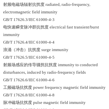
射频电磁场辐射抗扰度
radiated, radio-frequency,
electromagnetic field immunity
GB/T 17626.3/IEC 61000-4-3
电快速瞬变脉冲群抗扰度
electrical fast transient/burst
immunity
GB/T 17626.4/IEC 61000-4-4
浪涌（冲击）抗扰度
surge immunity
GB/T 17626.5/IEC 61000-4-5
射频场感应的传导骚扰抗扰度
immunity to conducted
disturbances, induced by radio-frequency fields
GB/T 17626.6/IEC 61000-4-6
工频磁场抗扰度
power frequency magnetic field immunity
GB/T 17626.8/IEC 61000-4-8
脉冲磁场抗扰度
pulse magnetic field immunity