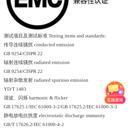
测试项目及测试标准
Testing items and standards:
传导连续骚扰
conducted emission
GB 9254/CISPR 22
辐射连续骚扰
radiated emission
GB 9254/CISPR 22
辐射杂散发射
radiated spurious emission
YD/T 1483
谐波、闪烁
harmonic & flicker
GB 17625.1/IEC 61000-3-2/GB 17625.2/IEC 61000-3-3
静电放电抗扰度
electrostatic discharge immunity
GB/T 17626.2/IEC 61000-4-2